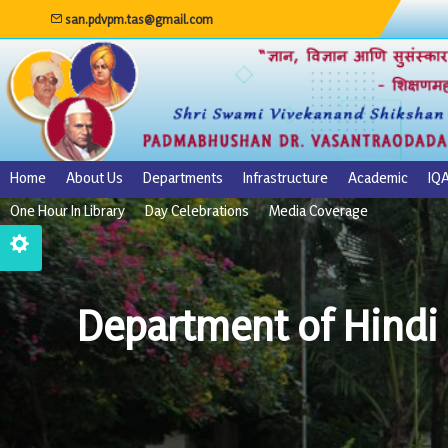
san.pdvpm.tas@gmail.com
Home
About Us
Departments
Infrastructure
Academic
IQ
One Hour In Library
Day Celebrations
Media Coverage
Department of Hindi