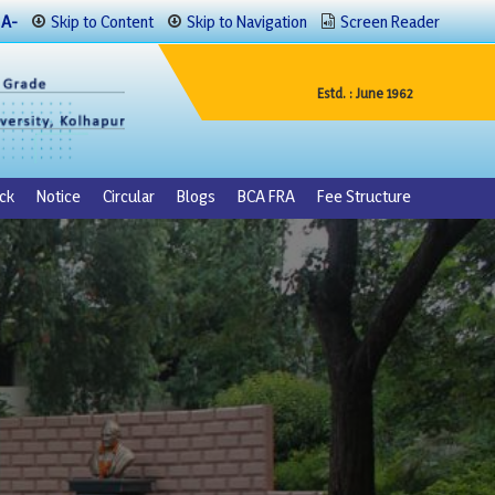
A-
Skip to Content
Skip to Navigation
Screen Reader
Estd. : June 1962
ck
Notice
Circular
Blogs
BCA FRA
Fee Structure