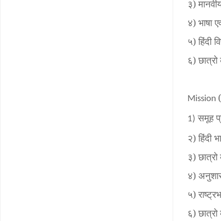
३
)
मानवीय
४
)
भाषा ए
५
)
हिंदी व
६
)
छात्रो
Mission
समूह प्र
1)
२
)
हिंदी 
३
)
छात्रो
४
)
अनुशास
५
)
राष्ट्र
६
)
छात्रो 