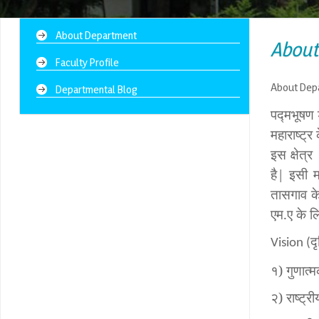
About Department
About
Faculty Profile
About Dep
Departmental Blog
पद्मभूषण 
महाराष्ट्र 
इस क्षेत्र
है
|
इसी म
तासगाव के
एम
.
ए के ल
द
Vision (
१
)
गुणात्
२
)
राष्ट्र